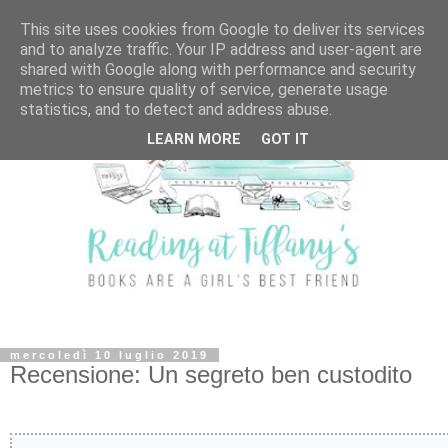
This site uses cookies from Google to deliver its services
and to analyze traffic. Your IP address and user-agent are
shared with Google along with performance and security
metrics to ensure quality of service, generate usage
statistics, and to detect and address abuse.
LEARN MORE
GOT IT
mercoledì 10 luglio 2019
Recensione: Un segreto ben custodito