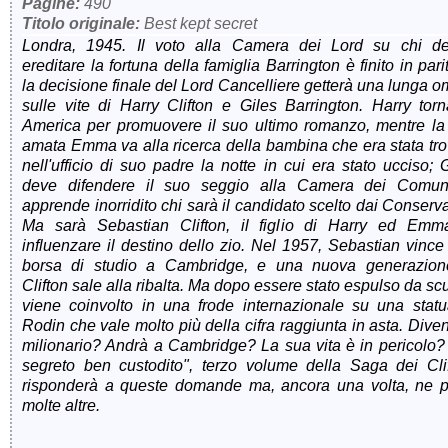
Pagine:
490
Titolo originale:
Best kept secret
Londra, 1945. Il voto alla Camera dei Lord su chi d
ereditare la fortuna della famiglia Barrington è finito in pari
la decisione finale del Lord Cancelliere getterà una lunga 
sulle vite di Harry Clifton e Giles Barrington. Harry torn
America per promuovere il suo ultimo romanzo, mentre la
amata Emma va alla ricerca della bambina che era stata tro
nell'ufficio di suo padre la notte in cui era stato ucciso; 
deve difendere il suo seggio alla Camera dei Comun
apprende inorridito chi sarà il candidato scelto dai Conserva
Ma sarà Sebastian Clifton, il figlio di Harry ed Emm
influenzare il destino dello zio. Nel 1957, Sebastian vinc
borsa di studio a Cambridge, e una nuova generazion
Clifton sale alla ribalta. Ma dopo essere stato espulso da sc
viene coinvolto in una frode internazionale su una statu
Rodin che vale molto più della cifra raggiunta in asta. Dive
milionario? Andrà a Cambridge? La sua vita è in pericolo?
segreto ben custodito", terzo volume della Saga dei Clif
risponderà a queste domande ma, ancora una volta, ne p
molte altre.