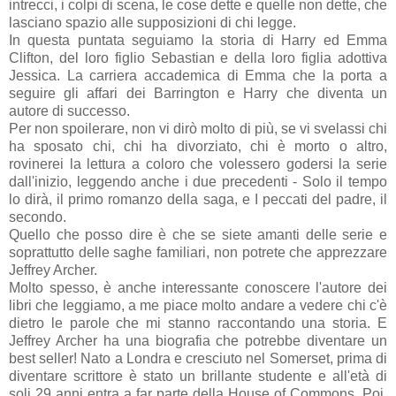
intrecci, i colpi di scena, le cose dette e quelle non dette, che
lasciano spazio alle supposizioni di chi legge.
In questa puntata seguiamo la storia di Harry ed Emma
Clifton, del loro figlio Sebastian e della loro figlia adottiva
Jessica. La carriera accademica di Emma che la porta a
seguire gli affari dei Barrington e Harry che diventa un
autore di successo.
Per non spoilerare, non vi dirò molto di più, se vi svelassi chi
ha sposato chi, chi ha divorziato, chi è morto o altro,
rovinerei la lettura a coloro che volessero godersi la serie
dall'inizio, leggendo anche i due precedenti - Solo il tempo
lo dirà, il primo romanzo della saga, e I peccati del padre, il
secondo.
Quello che posso dire è che se siete amanti delle serie e
soprattutto delle saghe familiari, non potrete che apprezzare
Jeffrey Archer.
Molto spesso, è anche interessante conoscere l'autore dei
libri che leggiamo, a me piace molto andare a vedere chi c'è
dietro le parole che mi stanno raccontando una storia. E
Jeffrey Archer ha una biografia che potrebbe diventare un
best seller! Nato a Londra e cresciuto nel Somerset, prima di
diventare scrittore è stato un brillante studente e all'età di
soli 29 anni entra a far parte della House of Commons. Poi,