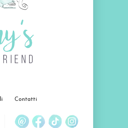
li
Contatti