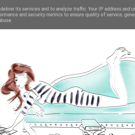
eliver its services and to analyze traffic. Your IP address and 
ormance and security metrics to ensure quality of service, gen
abuse.