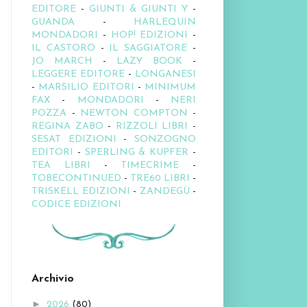
EDITORE
-
GIUNTI & GIUNTI Y
-
GUANDA
-
HARLEQUIN
MONDADORI
-
HOP! EDIZIONI
-
IL CASTORO
-
IL SAGGIATORE
-
JO MARCH
-
LAZY BOOK
-
LEGGERE EDITORE
-
LONGANESI
-
MARSILIO EDITORI
-
MINIMUM
FAX
-
MONDADORI
-
NERI
POZZA
-
NEWTON COMPTON
-
REGINA ZABO
-
RIZZOLI LIBRI
-
SESAT EDIZIONI
-
SONZOGNO
EDITORI
-
SPERLING & KUPFER
-
TEA LIBRI
-
TIMECRIME
-
TOBECONTINUED
-
TRE60 LIBRI
-
TRISKELL EDIZIONI
-
ZANDEGÙ
-
CODICE EDIZIONI
Archivio
►
2026
(80)