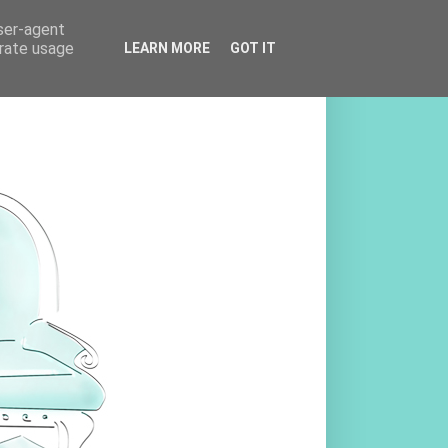
user-agent
erate usage
LEARN MORE
GOT IT