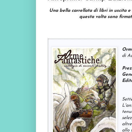
Una bella carrellata di libri in uscita e
questa volta sono firmat
Orme
di Au
Prez
Gene
Edit
Sett
L'an
tenu
selez
altre
allo 