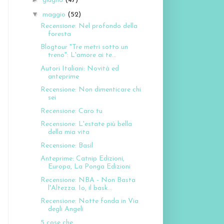
giugno
(47)
▼
maggio
(52)
Recensione: Nel profondo della
foresta
Blogtour "Tre metri sotto un
treno": L'amore ai te...
Autori Italiani: Novità ed
anteprime
Recensione: Non dimenticare chi
sei
Recensione: Caro tu
Recensione: L'estate più bella
della mia vita
Recensione: Basil
Anteprime: Catnip Edizioni,
Europa, La Ponga Edizioni
Recensione: NBA - Non Basta
l'Altezza. Io, il bask...
Recensione: Notte fonda in Via
degli Angeli
5 cose che