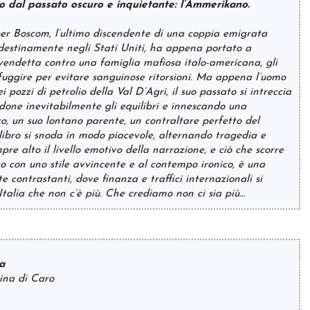
 dal passato oscuro e inquietante: l’Ammerikano.
er Boscom, l’ultimo discendente di una coppia emigrata
destinamente negli Stati Uniti, ha appena portato a
endetta contro una famiglia mafiosa italo-americana, gli
fuggire per evitare sanguinose ritorsioni. Ma appena l’uomo
pozzi di petrolio della Val D’Agri, il suo passato si intreccia
ndone inevitabilmente gli equilibri e innescando una
o, un suo lontano parente, un contraltare perfetto del
libro si snoda in modo piacevole, alternando tragedia e
e alto il livello emotivo della narrazione, e ciò che scorre
to con uno stile avvincente e al contempo ironico, è una
 contrastanti, dove finanza e traffici internazionali si
’Italia che non c’è più. Che crediamo non ci sia più…
a
tina di Caro