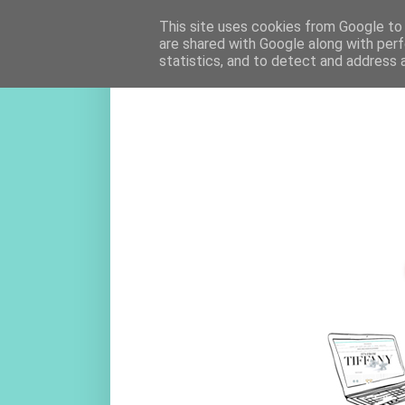
This site uses cookies from Google to d
are shared with Google along with perf
statistics, and to detect and address 