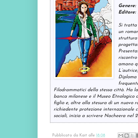
Genere:
Editore:
Si tratt
un romanz
struttura
progettat
Presenta
riscontro
amano que
L’autrice
Diploma p
frequenta
Filodrammatici della stessa città. Ha la
banca milanese e il Museo Etnologico d
figlio e, oltre alla stesura di un nuovo
richiedente protezione internazionale c
sociali, inizia a scrivere Nacheera nel 
Pubblicato da
Kait
alle
18:08