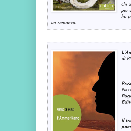
chi 
per 
ha p
un romanzo.
L’A
di P
Prez
Prezz
Pagi
Edit
Il t
paes