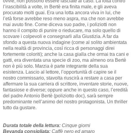
ovvie, non possono essere lasciate al caso. La lotta contro
l’irascibilità a volte, in Bertè era finita male, e gli aveva
procurato molti guai. Era una lotta ancora viva in lui, che
l’età forse avrebbe reso meno aspra, ma che non avrebbe
mai avuto fine. Come diceva suo padre, i poliziotti non
hanno il compito di punire o rieducare, ma solo quello di
scovare i colpevoli e consegnarli alla Giustizia. A far da
sfondo a questa nuova indagine (come al solito ambientata
nella realtà di provincia, così ricca di personaggi direi
fortemente coloriti); anche la casa gialla che ormai tra cani e
gatti, era diventata una specie di zoo, ma almeno ora Bertè
non è più solo. Marzia è parte integrante della sua
esistenza. Lascio al lettore, l’opportunità di capire se il
nostro commissario, stavolta riuscirà a restare a casa per
affermare la sua carriera di scrittore, inventare storie, nuove,
fantasiose e diverse; oppure anche in questo caso, l’eredità
del padre Antonio Bertè (poliziotto doc), sarà sempre
predominante nell’animo del nostro protagonista. Un thriller
tutto da gustare.
Durata totale della lettura:
Cinque giorni
Bevanda consigliata:
Caffè nero ed amaro