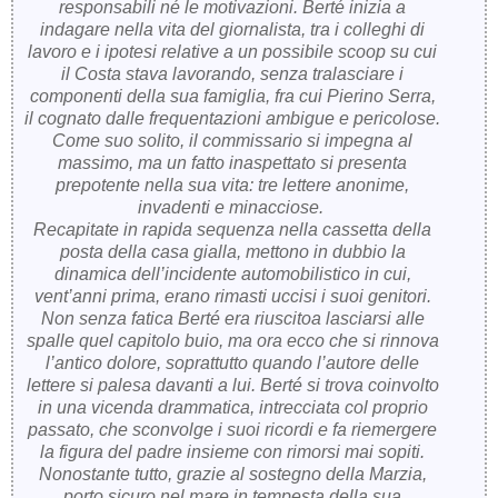
responsabili né le motivazioni. Berté inizia a
indagare nella vita del giornalista, tra i colleghi di
lavoro e i ipotesi relative a un possibile scoop su cui
il Costa stava lavorando, senza tralasciare i
componenti della sua famiglia, fra cui Pierino Serra,
il cognato dalle frequentazioni ambigue e pericolose.
Come suo solito, il commissario si impegna al
massimo, ma un fatto inaspettato si presenta
prepotente nella sua vita: tre lettere anonime,
invadenti e minacciose.
Recapitate in rapida sequenza nella cassetta della
posta della casa gialla, mettono in dubbio la
dinamica dell’incidente automobilistico in cui,
vent’anni prima, erano rimasti uccisi i suoi genitori.
Non senza fatica Berté era riuscitoa lasciarsi alle
spalle quel capitolo buio, ma ora ecco che si rinnova
l’antico dolore, soprattutto quando l’autore delle
lettere si palesa davanti a lui. Berté si trova coinvolto
in una vicenda drammatica, intrecciata col proprio
passato, che sconvolge i suoi ricordi e fa riemergere
la figura del padre insieme con rimorsi mai sopiti.
Nonostante tutto, grazie al sostegno della Marzia,
porto sicuro nel mare in tempesta della sua