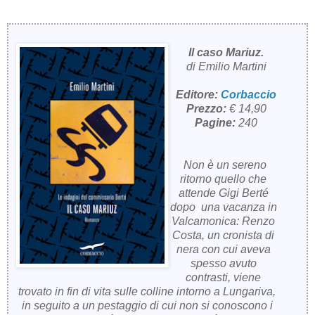
Il caso Mariuz.
di Emilio Martini
Editore:
Corbaccio
Prezzo:
€ 14,90
Pagine:
240
Non è un sereno
ritorno quello che
attende Gigi Berté
dopo una vacanza in
Valcamonica: Renzo
Costa, un cronista di
nera con cui aveva
spesso avuto
contrasti, viene
trovato in fin di vita sulle colline intorno a Lungariva,
in seguito a un pestaggio di cui non si conoscono i