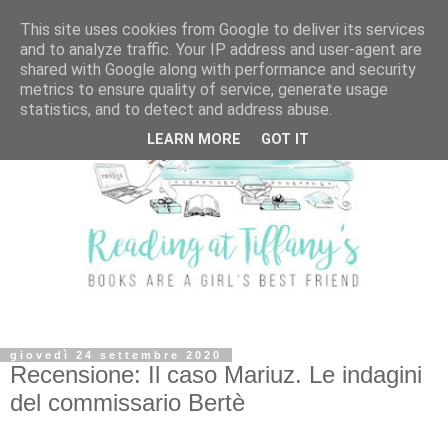
This site uses cookies from Google to deliver its services
and to analyze traffic. Your IP address and user-agent are
shared with Google along with performance and security
metrics to ensure quality of service, generate usage
statistics, and to detect and address abuse.
LEARN MORE
GOT IT
giovedì 24 settembre 2020
Recensione: Il caso Mariuz. Le indagini
del commissario Bertè