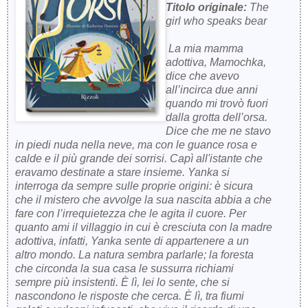
Titolo originale:
The
girl who speaks bear
La mia mamma
adottiva, Mamochka,
dice che avevo
all’incirca due anni
quando mi trovò fuori
dalla grotta dell’orsa.
Dice che me ne stavo
in piedi nuda nella neve, ma con le guance rosa e
calde e il più grande dei sorrisi. Capì all'istante che
eravamo destinate a stare insieme. Yanka si
interroga da sempre sulle proprie origini: è sicura
che il mistero che avvolge la sua nascita abbia a che
fare con l’irrequietezza che le agita il cuore. Per
quanto ami il villaggio in cui è cresciuta con la madre
adottiva, infatti, Yanka sente di appartenere a un
altro mondo. La natura sembra parlarle; la foresta
che circonda la sua casa le sussurra richiami
sempre più insistenti. È lì, lei lo sente, che si
nascondono le risposte che cerca. È lì, tra fiumi