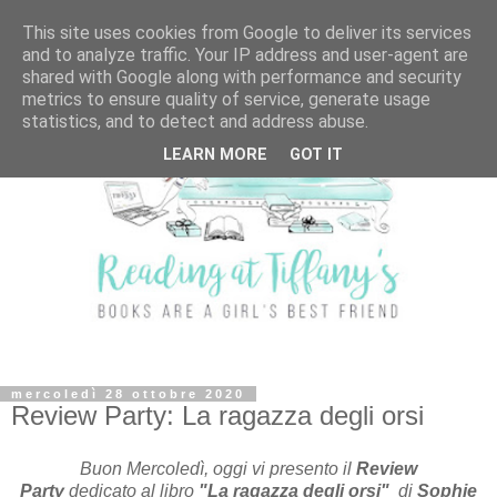
This site uses cookies from Google to deliver its services
and to analyze traffic. Your IP address and user-agent are
shared with Google along with performance and security
metrics to ensure quality of service, generate usage
statistics, and to detect and address abuse.
LEARN MORE
GOT IT
mercoledì 28 ottobre 2020
Review Party: La ragazza degli orsi
Buon Mercoledì, oggi vi presento il
Review
Party
dedicato al libro
"La ragazza degli orsi"
di
Sophie