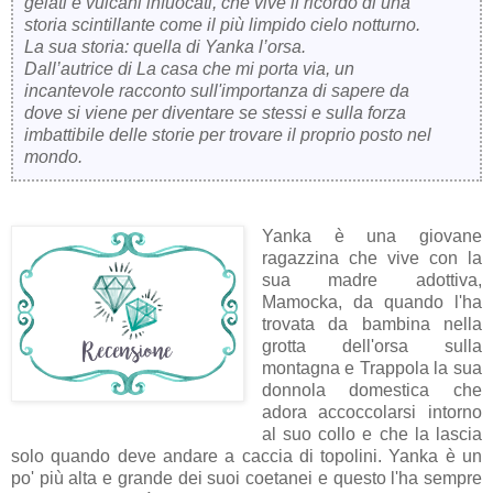
gelati e vulcani infuocati, che vive il ricordo di una
storia scintillante come il più limpido cielo notturno.
La sua storia: quella di Yanka l’orsa.
Dall’autrice di La casa che mi porta via, un
incantevole racconto sull'importanza di sapere da
dove si viene per diventare se stessi e sulla forza
imbattibile delle storie per trovare il proprio posto nel
mondo.
Yanka è una giovane
ragazzina che vive con la
sua madre adottiva,
Mamocka, da quando l'ha
trovata da bambina nella
grotta dell'orsa sulla
montagna e Trappola la sua
donnola domestica che
adora accoccolarsi intorno
al suo collo e che la lascia
solo quando deve andare a caccia di topolini. Yanka è un
po' più alta e grande dei suoi coetanei e questo l'ha sempre