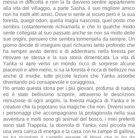
messa in difficoltà e non la fa davvero sentire appartenere
alla vita del villaggio, a parte Sasha, il suo migliore amico
non ha molti altri amici. Dove si sente al sicuro però è la sua
foresta, quegli odori, quella magia nascosta, quel posto che
sembra costantemente richiamarla e che in qualche modo
sente collegata al suo passato anche se non sa molto delle
sue origini, pensiero che sembra tormentarla da sempre. Un
giorno decide di inseguire quel richiamo tanto profondo che
ha sempre avuto dentro e di addentrarsi nella foresta per
ritrovare se stessa e la sua storia dimenticata. La vita di
Yanka si apre verso un mondo ricco di sorprese alcune
piacevoli e altre meno, si sa la foresta è ricca di bellezze ma
anche di insidie, tutte piccole lezioni che Yanka assorbe
diventando più consapevole e coraggiosa.
Ho amato questa storia per i più giovani, profuma di natura
ed è stato bellissimo scoprire, attraverso le descrizioni
minuziose di ogni angolo, la foresta magica di Yanka e le
creature che la popolano sia magiche che non. Diversi sono
i personaggi che accompagnano la protagonista nella sua
avventura e molti sono gli animali del bosco, i miei preferiti
sono stati Trappola, la donnola di Yanka, così piccola ma
una vera carica di energia e la casa con le zampe di gallina,
mi ha ricordato il castello errante di Howl che io ho da