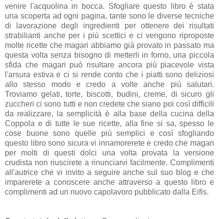
venire l'acquolina in bocca. Sfogliare questo libro è stata
una scoperta ad ogni pagina, tante sono le diverse tecniche
di lavorazione degli ingredienti per ottenere dei risultati
strabilianti anche per i più scettici e ci vengono riproposte
molte ricette che magari abbiamo già provato in passato ma
questa volta senza bisogno di metterli in forno, una piccola
sfida che magari può risultare ancora più piacevole vista
l'arsura estiva e ci si rende conto che i piatti sono deliziosi
allo stesso modo e credo a volte anche più salutari.
Troviamo gelati, torte, biscotti, budini, creme, di sicuro gli
zuccheri ci sono tutti e non credete che siano poi così difficili
da realizzare, la semplicità è alla base della cucina della
Coppola e di tutte le sue ricette, alla fine si sa, spesso le
cose buone sono quelle più semplici e così sfogliando
questo libro sono sicura vi innamorerete e credo che magari
per molti di questi dolci una volta provata la versione
crudista non riuscirete a rinunciarvi facilmente. Complimenti
all'autrice che vi invito a seguire anche sul suo blog e che
imparerete a conoscere anche attraverso a questo libro e
complimenti ad un nuovo capolavoro pubblicato dalla Eifis.