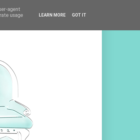
user-agent
erate usage
LEARN MORE
GOT IT