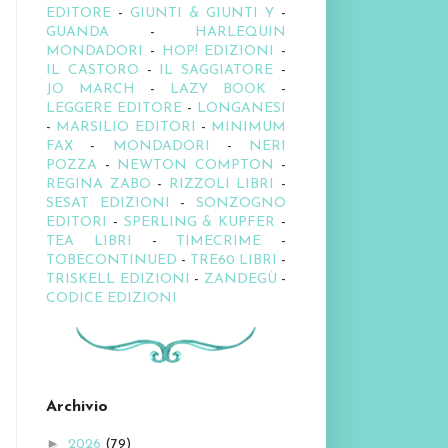
EDITORE
-
GIUNTI & GIUNTI Y
-
GUANDA
-
HARLEQUIN
MONDADORI
-
HOP! EDIZIONI
-
IL CASTORO
-
IL SAGGIATORE
-
JO MARCH
-
LAZY BOOK
-
LEGGERE EDITORE
-
LONGANESI
-
MARSILIO EDITORI
-
MINIMUM
FAX
-
MONDADORI
-
NERI
POZZA
-
NEWTON COMPTON
-
REGINA ZABO
-
RIZZOLI LIBRI
-
SESAT EDIZIONI
-
SONZOGNO
EDITORI
-
SPERLING & KUPFER
-
TEA LIBRI
-
TIMECRIME
-
TOBECONTINUED
-
TRE60 LIBRI
-
TRISKELL EDIZIONI
-
ZANDEGÙ
-
CODICE EDIZIONI
Archivio
►
2026
(79)