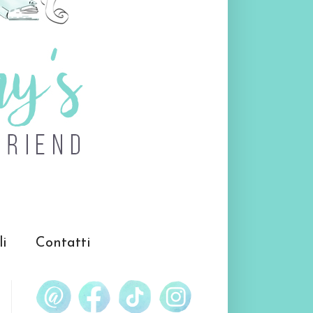
li
Contatti