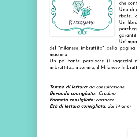
che cont
Uno di q
risate… 
Un libro
parchegg
garantit
Un'impag
del "milanese imbruttito" della pagina
massima.
Un po’ tante parolacce (i ragazzini n
imbruttito… insomma, il Milanese Imbrutt
Tempo di lettura:
da consultazione
Bevanda consigliata:
Crodino
Formato consigliato:
cartaceo
Età di lettura consigliata:
dai 14 anni