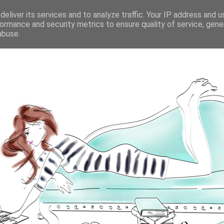
eliver its services and to analyze traffic. Your IP address and 
ormance and security metrics to ensure quality of service, gen
abuse.