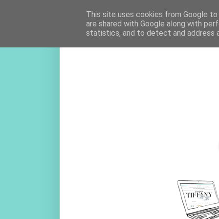
This site uses cookies from Google to d
are shared with Google along with perf
statistics, and to detect and address 