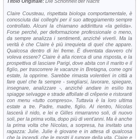
Titolo Originale:
Die Schönheit der Nacht
Claire Cousteau, rispettata biologa comportamentale, è
conosciuta dai colleghi per il suo atteggiamento sempre
controllato. Alcuni la chiamano addirittura «la gelida».
Forse perché, per deformazione professionale o meno,
da sempre analizza i sentimenti, anziché viverli. Ma la
verità è che Claire è più irrequieta di quel che appare.
Qualcosa dentro di lei freme. È diventata davvero chi
voleva essere? Claire è alla ricerca di una risposta, e la
prospettiva di lasciare Parigi, dove abita con il marito e il
figlio, per trascorrere le vacanze in Bretagna, come ogni
estate, la opprime. Sarebbe rimasta volentieri in città a
fare quel che fa sempre - svegliarsi, lavorare, spiegare,
insegnare, analizzare -, anziché andare in esilio tra
spiagge selvagge e strade affollate di crêperie e ristoranti
con menu «tutto compreso». Tuttavia è la loro ultima
estate a tre. Padre, madre, figlio. Al rientro, Nicolas
lascerà il nido, e lei e Gilles rimarranno soli, di nuovo
soli, per la prima volta, dopo più di vent'anni. Ma è anche
la prima volta che Nicolas, a sorpresa, ha invitato una
ragazza: Julie. Julie è giovane e in attesa di qualcosa
che la incendi, che le mostri il rumore della vita. Claire e