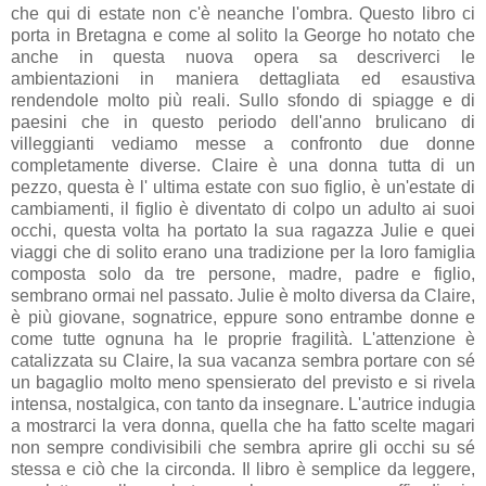
che qui di estate non c'è neanche l'ombra. Questo libro ci
porta in Bretagna e come al solito la George ho notato che
anche in questa nuova opera sa descriverci le
ambientazioni in maniera dettagliata ed esaustiva
rendendole molto più reali. Sullo sfondo di spiagge e di
paesini che in questo periodo dell'anno brulicano di
villeggianti vediamo messe a confronto due donne
completamente diverse. Claire è una donna tutta di un
pezzo, questa è l' ultima estate con suo figlio, è un'estate di
cambiamenti, il figlio è diventato di colpo un adulto ai suoi
occhi, questa volta ha portato la sua ragazza Julie e quei
viaggi che di solito erano una tradizione per la loro famiglia
composta solo da tre persone, madre, padre e figlio,
sembrano ormai nel passato. Julie è molto diversa da Claire,
è più giovane, sognatrice, eppure sono entrambe donne e
come tutte ognuna ha le proprie fragilità. L'attenzione è
catalizzata su Claire, la sua vacanza sembra portare con sé
un bagaglio molto meno spensierato del previsto e si rivela
intensa, nostalgica, con tanto da insegnare. L'autrice indugia
a mostrarci la vera donna, quella che ha fatto scelte magari
non sempre condivisibili che sembra aprire gli occhi su sé
stessa e ciò che la circonda. Il libro è semplice da leggere,