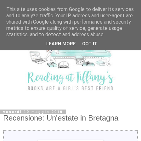
This site uses cookies from Google to deliver its services
and to analyze traffic. Your IP address and user-agent are
shared with Google along with performance and security
metrics to ensure quality of service, generate usage
statistics, and to detect and address abuse.
LEARN MORE
GOT IT
venerdì 10 maggio 2019
Recensione: Un'estate in Bretagna