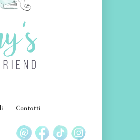
li
Contatti