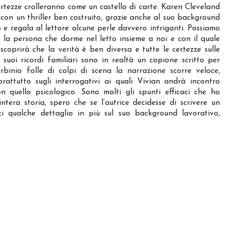
ertezze crolleranno come un castello di carte. Karen Cleveland
a con un thriller ben costruito, grazie anche al suo background
o e regala al lettore alcune perle davvero intriganti. Possiamo
 la persona che dorme nel letto insieme a noi e con il quale
coprirà che la verità è ben diversa e tutte le certezze sulle
suoi ricordi familiari sono in realtà un copione scritto per
urbinio folle di colpi di scena la narrazione scorre veloce,
oprattutto sugli interrogativi ai quali Vivian andrà incontro
on quello psicologico. Sono molti gli spunti efficaci che ho
ntera storia, spero che se l’autrice decidesse di scrivere un
i qualche dettaglio in più sul suo background lavorativo,