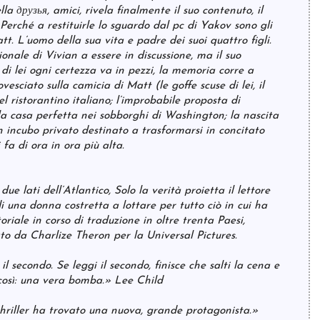
la друзья, amici, rivela finalmente il suo contenuto, il
 Perché a restituirle lo sguardo dal pc di Yakov sono gli
tt. L’uomo della sua vita e padre dei suoi quattro figli.
ionale di Vivian a essere in discussione, ma il suo
di lei ogni certezza va in pezzi, la memoria corre a
rovesciato sulla camicia di Matt (le goffe scuse di lei, il
el ristorantino italiano; l’improbabile proposta di
la casa perfetta nei sobborghi di Washington; la nascita
 incubo privato destinato a trasformarsi in concitato
 fa di ora in ora più alta.
ue lati dell’Atlantico, Solo la verità proietta il lettore
i una donna costretta a lottare per tutto ciò in cui ha
riale in corso di traduzione in oltre trenta Paesi,
to da Charlize Theron per la Universal Pictures.
il secondo. Se leggi il secondo, finisce che salti la cena e
 così: una vera bomba.» Lee Child
 thriller ha trovato una nuova, grande protagonista.»