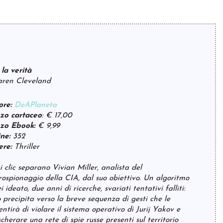
 la verità
aren Cleveland
ore:
DeAPlaneta
zo cartaceo
: € 17,00
zo Ebook:
€ 9,99
ine:
352
ere:
Thriller
i clic separano Vivian Miller, analista del
rospionaggio della CIA, dal suo obiettivo. Un algoritmo
i ideato, due anni di ricerche, svariati tentativi falliti:
o precipita verso la breve sequenza di gesti che le
entirà di violare il sistema operativo di Jurij Yakov e
cherare una rete di spie russe presenti sul territorio