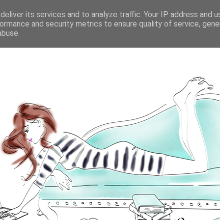
eliver its services and to analyze traffic. Your IP address and 
ormance and security metrics to ensure quality of service, gen
abuse.