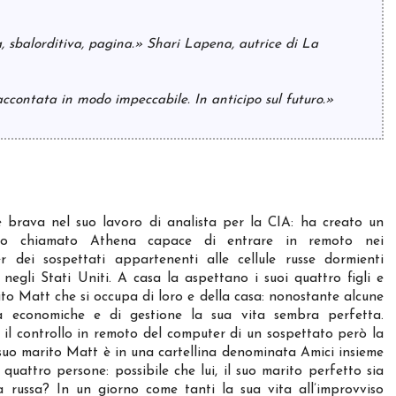
a, sbalorditiva, pagina.» Shari Lapena, autrice di La
accontata in modo impeccabile. In anticipo sul futuro.»
è brava nel suo lavoro di analista per la CIA: ha creato un
tmo chiamato Athena capace di entrare in remoto nei
r dei sospettati appartenenti alle cellule russe dormienti
 negli Stati Uniti. A casa la aspettano i suoi quattro figli e
to Matt che si occupa di loro e della casa: nonostante alcune
ltà economiche e di gestione la sua vita sembra perfetta.
il controllo in remoto del computer di un sospettato però la
suo marito Matt è in una cartellina denominata Amici insieme
 quattro persone: possibile che lui, il suo marito perfetto sia
a russa? In un giorno come tanti la sua vita all’improvviso