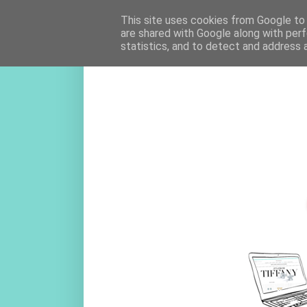
This site uses cookies from Google to d
are shared with Google along with perf
statistics, and to detect and address 