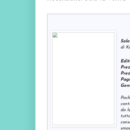
Solo
di K
Edit
Prez
Prez
Pag
Gen
Poch
cont
da le
tutt
cons
smas