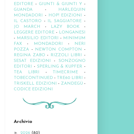
EDITORE
-
GIUNTI & GIUNTI Y
-
GUANDA
-
HARLEQUIN
MONDADORI
-
HOP! EDIZIONI
-
IL CASTORO
-
IL SAGGIATORE
-
JO MARCH
-
LAZY BOOK
-
LEGGERE EDITORE
-
LONGANESI
-
MARSILIO EDITORI
-
MINIMUM
FAX
-
MONDADORI
-
NERI
POZZA
-
NEWTON COMPTON
-
REGINA ZABO
-
RIZZOLI LIBRI
-
SESAT EDIZIONI
-
SONZOGNO
EDITORI
-
SPERLING & KUPFER
-
TEA LIBRI
-
TIMECRIME
-
TOBECONTINUED
-
TRE60 LIBRI
-
TRISKELL EDIZIONI
-
ZANDEGÙ
-
CODICE EDIZIONI
Archivio
►
2026
(80)