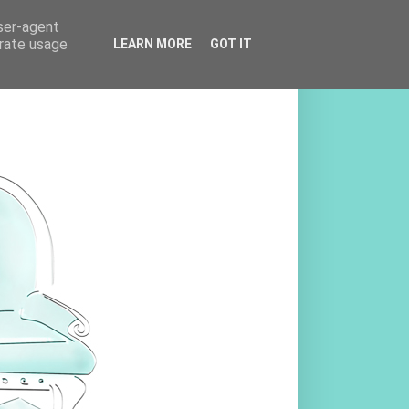
user-agent
erate usage
LEARN MORE
GOT IT