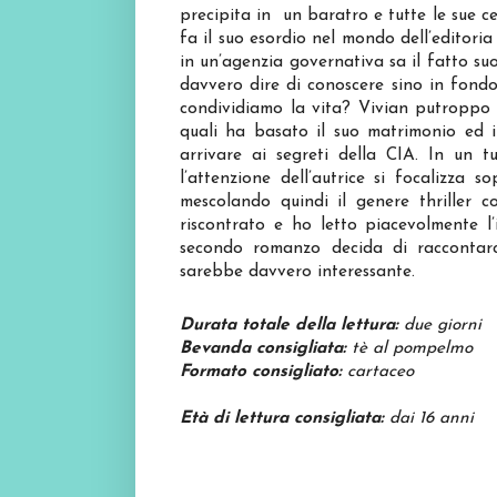
precipita in un baratro e tutte le sue c
fa il suo esordio nel mondo dell’editori
in un’agenzia governativa sa il fatto su
davvero dire di conoscere sino in fondo
condividiamo la vita? Vivian putroppo s
quali ha basato il suo matrimonio ed i 
arrivare ai segreti della CIA. In un t
l’attenzione dell’autrice si focalizza s
mescolando quindi il genere thriller c
riscontrato e ho letto piacevolmente l’i
secondo romanzo decida di raccontarc
sarebbe davvero interessante.
Durata totale della lettura:
due giorni
Bevanda consigliata:
tè al pompelmo
Formato consigliato:
cartaceo
Età di lettura consigliata:
dai 16 anni