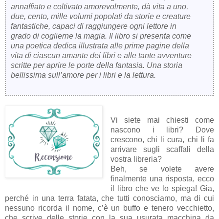
annaffiato e coltivato amorevolmente, dà vita a uno,
due, cento, mille volumi popolati da storie e creature
fantastiche, capaci di raggiungere ogni lettore in
grado di coglierne la magia. Il libro si presenta come
una poetica dedica illustrata alle prime pagine della
vita di ciascun amante dei libri e alle tante avventure
scritte per aprire le porte della fantasia. Una storia
bellissima sull’amore per i libri e la lettura.
Vi siete mai chiesti come
nascono i libri? Dove
crescono, chi li cura, chi li fa
arrivare sugli scaffali della
vostra libreria?
Beh, se volete avere
finalmente una risposta, ecco
il libro che ve lo spiega! Gia,
perché in una terra fatata, che tutti conosciamo, ma di cui
nessuno ricorda il nome, c’è un buffo e tenero vecchietto,
che scrive delle storie con la sua usurata macchina da