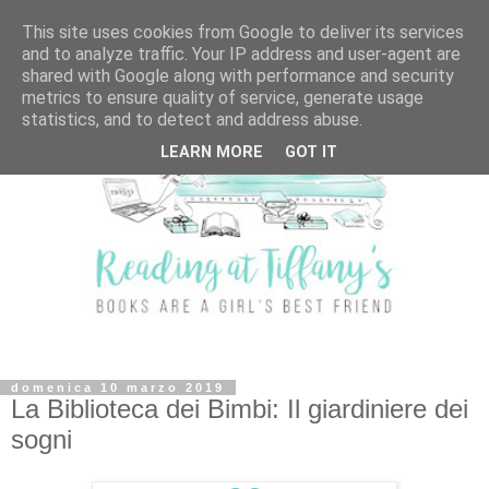
This site uses cookies from Google to deliver its services
and to analyze traffic. Your IP address and user-agent are
shared with Google along with performance and security
metrics to ensure quality of service, generate usage
statistics, and to detect and address abuse.
LEARN MORE
GOT IT
domenica 10 marzo 2019
La Biblioteca dei Bimbi: Il giardiniere dei
sogni