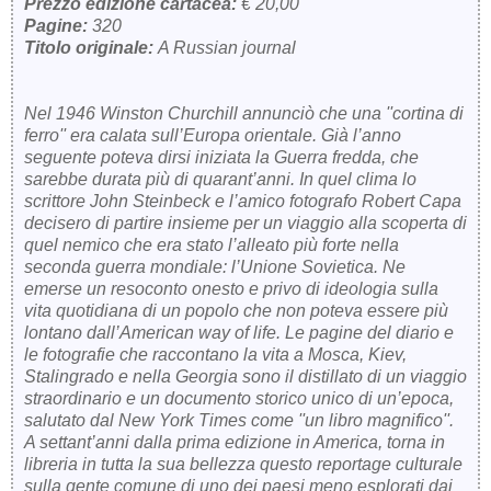
Prezzo edizione cartacea:
€ 20,00
Pagine:
320
Titolo originale:
A Russian journal
Nel 1946 Winston Churchill annunciò che una ''cortina di
ferro'' era calata sull’Europa orientale. Già l’anno
seguente poteva dirsi iniziata la Guerra fredda, che
sarebbe durata più di quarant’anni. In quel clima lo
scrittore John Steinbeck e l’amico fotografo Robert Capa
decisero di partire insieme per un viaggio alla scoperta di
quel nemico che era stato l’alleato più forte nella
seconda guerra mondiale: l’Unione Sovietica. Ne
emerse un resoconto onesto e privo di ideologia sulla
vita quotidiana di un popolo che non poteva essere più
lontano dall’American way of life. Le pagine del diario e
le fotografie che raccontano la vita a Mosca, Kiev,
Stalingrado e nella Georgia sono il distillato di un viaggio
straordinario e un documento storico unico di un’epoca,
salutato dal New York Times come ''un libro magnifico''.
A settant’anni dalla prima edizione in America, torna in
libreria in tutta la sua bellezza questo reportage culturale
sulla gente comune di uno dei paesi meno esplorati dai