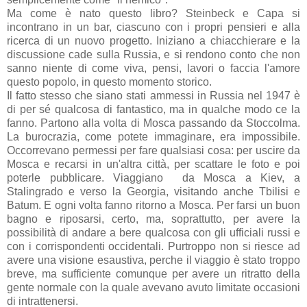
Ma come è nato questo libro? Steinbeck e Capa si
incontrano in un bar, ciascuno con i propri pensieri e alla
ricerca di un nuovo progetto. Iniziano a chiacchierare e la
discussione cade sulla Russia, e si rendono conto che non
sanno niente di come viva, pensi, lavori o faccia l'amore
questo popolo, in questo momento storico.
Il fatto stesso che siano stati ammessi in Russia nel 1947 è
di per sé qualcosa di fantastico, ma in qualche modo ce la
fanno. Partono alla volta di Mosca passando da Stoccolma.
La burocrazia, come potete immaginare, era impossibile.
Occorrevano permessi per fare qualsiasi cosa: per uscire da
Mosca e recarsi in un'altra città, per scattare le foto e poi
poterle pubblicare. Viaggiano da Mosca a Kiev, a
Stalingrado e verso la Georgia, visitando anche Tbilisi e
Batum. E ogni volta fanno ritorno a Mosca. Per farsi un buon
bagno e riposarsi, certo, ma, soprattutto, per avere la
possibilità di andare a bere qualcosa con gli ufficiali russi e
con i corrispondenti occidentali. Purtroppo non si riesce ad
avere una visione esaustiva, perche il viaggio è stato troppo
breve, ma sufficiente comunque per avere un ritratto della
gente normale con la quale avevano avuto limitate occasioni
di intrattenersi.