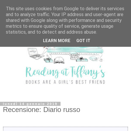
This site uses cookies from Google to deliver its services
and to analyze traffic. Your IP address and user-agent are
shared with Google along with performance and security
metrics to ensure quality of service, generate usage
statistics, and to detect and address abuse.
LEARN MORE
GOT IT
lunedì 14 gennaio 2019
Recensione: Diario russo