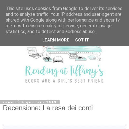
This site uses cookies from Google to deliver its services
and to analyze traffic. Your IP address and user-agent are
shared with Google along with performance and security
metrics to ensure quality of service, generate usage
statistics, and to detect and address abuse.
LEARN MORE
GOT IT
venerdì 4 gennaio 2019
Recensione: La resa dei conti