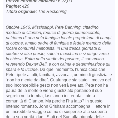
Prezzo edizione cartacea:
€ 22,00
Pagine:
420
Titolo originale:
The Reckoning
Ottobre 1946, Mississippi. Pete Banning, cittadino
modello di Clanton, reduce di guerra pluridecorato,
patriarca di una nota famiglia locale proprietaria di campi
di cotone, amato padre di famiglia e fedele membro della
locale comunità metodista, in una fresca giornata di
ottobre si alza presto, sale in macchina e si dirige verso
la chiesa. Entra nello studio del pastore, il suo amico
reverendo Dexter Bell, e con calma e determinazione gli
spara e lo uccide.
Da quel momento, l’unica cosa che
Pete ripete a tutti, familiari, avvocati, uomini di giustizia, è
“non ho niente da dire”. Qualunque sia stato il motivo del
suo inconcepibile gesto non verrà svelato. Pete non ha
paura della morte e viene giustiziato portando il suo
segreto nella tomba, lasciando incredula l’intera
comunità di Clanton. Ma perché l’ha fatto? In questo
intenso romanzo, John Grisham accompagna il lettore in
un incredibile viaggio colmo di suspense alla scoperta
della sua verità, dagli Stati del Sud alla giungla delle