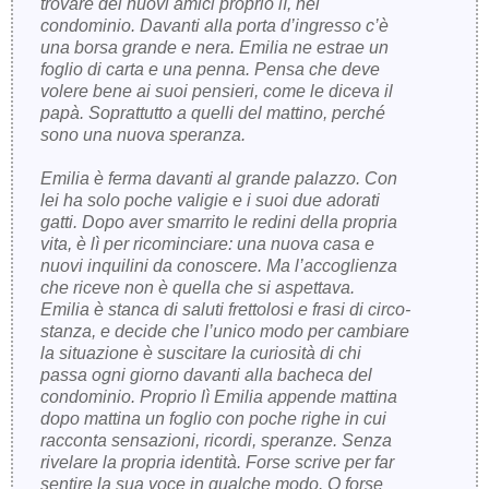
trovare dei nuovi amici proprio lì, nel
condominio. Davanti alla porta d’ingresso c’è
una borsa grande e nera. Emilia ne estrae un
foglio di carta e una penna. Pensa che deve
volere bene ai suoi pensieri, come le diceva il
papà. Soprattutto a quelli del mattino, perché
sono una nuova speranza.
Emilia è ferma davanti al grande palazzo. Con
lei ha solo poche valigie e i suoi due adorati
gatti. Dopo aver smarrito le redini della propria
vita, è lì per ricominciare: una nuova casa e
nuovi in­quilini da conoscere. Ma l’accoglienza
che riceve non è quella che si aspettava.
Emilia è stanca di saluti frettolosi e frasi di circo­
stanza, e decide che l’unico modo per cambiare
la situazione è suscitare la curiosità di chi
passa ogni giorno davanti alla bacheca del
condomi­nio. Proprio lì Emilia appende mattina
dopo mattina un foglio con poche righe in cui
raccon­ta sensazioni, ricordi, speranze. Senza
rivelare la propria identità. Forse scrive per far
sentire la sua voce in qualche modo. O forse