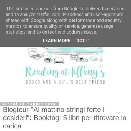
This site uses cookies from Google to deliver its services
and to analyze traffic. Your IP address and user-agent are
shared with Google along with performance and security
metrics to ensure quality of service, generate usage
statistics, and to detect and address abuse.
LEARN MORE
GOT IT
lunedì 14 maggio 2018
Blogtour "Al mattino stringi forte i
desideri": Booktag: 5 libri per ritrovare la
carica