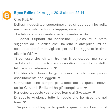
Elysa Pellino
14 maggio 2018 alle ore 22:14
Ciao Kait. ❤
Bellissimi questi tuoi suggerimenti, su cinque due li ho nella
mia infinita lista dei libri da leggere, ovvero:
. La felicità arriva quando scegli di cambiare vita.
. Eleanor Oliphant sta benissimo. "Questo mi è stato
suggerito da un amica che l'ha letto in anteprima, mi ha
solo detto che è meraviglioso, per cui l'ho aggiunto in cima
alla mia WL" ❤
Ti confesso che gli altri tre non li conoscevo, ma sono
andata a leggermi le trame e devo dire che sembrano delle
letture molto interessanti. ❤
Dei libri che danno la giusta carica e che non posso
assolutamente non leggerli. ❤
Comunque sono sempre più affascinata da questa nuova
uscita Garzanti, Emilia mi ha già conquistato. ❤
Partecipo a questo vostro BlogTour e al Giveaway. ❤
Di seguito vi elenco tutte le regole che ho rispettato nel
form. ❤
. Seguo tutti i blog partecipanti a questo BlogTour con il