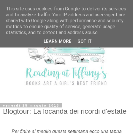
This site uses cookies from Google to deliver its services
and to analyze traffic. Your IP address and user-agent are
shared with Google along with performance and security
metrics to ensure quality of service, generate usage
statistics, and to detect and address abuse.
LEARN MORE
GOT IT
venerdì 25 maggio 2018
Blogtour: La locanda dei ricordi d'estate
Per finire al meglio questa settimana ecco una tappa