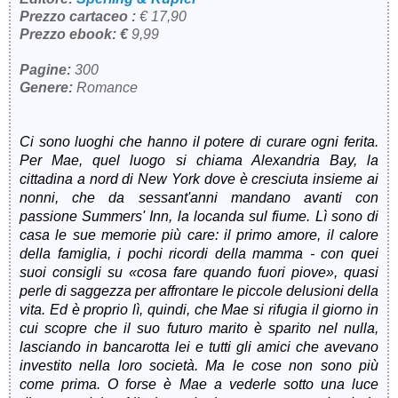
Prezzo cartaceo :
€ 17,9
0
Prezzo ebook: €
9,99
Pagine:
300
Genere:
Romance
Ci sono luoghi che hanno il potere di curare ogni ferita.
Per Mae, quel luogo si chiama Alexandria Bay, la
cittadina a nord di New York dove è cresciuta insieme ai
nonni, che da sessant'anni mandano avanti con
passione Summers' Inn, la locanda sul fiume. Lì sono di
casa le sue memorie più care: il primo amore, il calore
della famiglia, i pochi ricordi della mamma - con quei
suoi consigli su «cosa fare quando fuori piove», quasi
perle di saggezza per affrontare le piccole delusioni della
vita. Ed è proprio lì, quindi, che Mae si rifugia il giorno in
cui scopre che il suo futuro marito è sparito nel nulla,
lasciando in bancarotta lei e tutti gli amici che avevano
investito nella loro società. Ma le cose non sono più
come prima. O forse è Mae a vederle sotto una luce