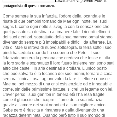
Lasciate che vi presenti Mae, la
protagonista di questo romanzo.
Come sempre la sua infanzia, l'odore della locanda e le
risate di due bambini tornano da Mae ogni notte, nei suoi
sogni. E come ogni notte si sveglia con la sensazione che
quel passato sia destinato a rimanere tale. I ricordi effimeri
dei suoi genitori, soprattutto della sua mamma ormai stanno
diventando sempre più impalpabili e difficili da afferrare. La
vita di Mae si ritrova di nuovo sottosopra, la terra sotto i suoi
piedi ha ceduto quando ha scoperto che Peter, il suo
fidanzato non era la persona che credeva che fosse e tutta
la loro storia e soprattutto il loro futuro insieme non sono stati
altro che castelli in aria destinati a crollare. L'unico posto
che può salvarla è la locanda dei suoi nonni, tornare a casa
sembra l'unica cosa ragionevole da fare. Il lettore conosce
Mae nel bel mezzo di una crisi esistenziale ed è innegabile
come, sin dalle primissime battute, si crei un legame con lei.
L'aver perso i suoi genitori in tenera età l'ha resa fragile
come il ghiaccio che ricopre il fiume della sua infanzia,
grazie all'amore dei suoi nonni ed al suo migliore amico
Gabe però è riuscita a rimanere a galla diventando una
ragazza determinata. Quando però tutto il suo mondo di